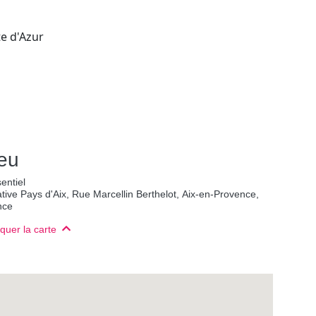
e d'Azur
ieu
entiel
iative Pays d'Aix, Rue Marcellin Berthelot, Aix-en-Provence,
nce
uer la carte