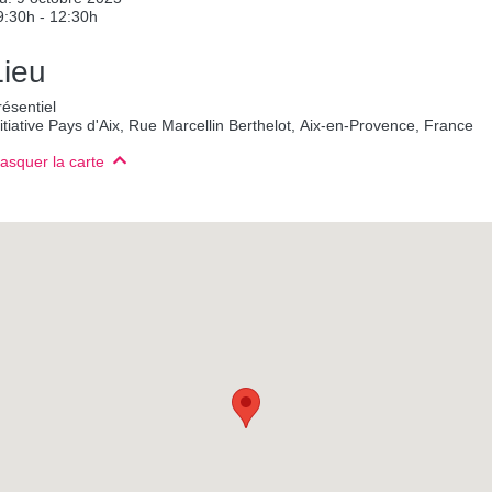
9:30h - 12:30h
Lieu
résentiel
nitiative Pays d'Aix, Rue Marcellin Berthelot, Aix-en-Provence, France
asquer la carte