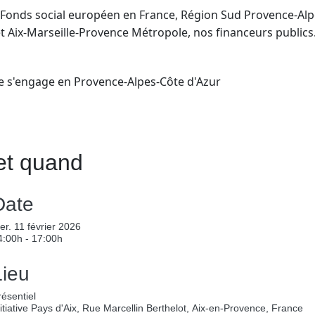
 Fonds social européen en France, Région Sud Provence-Al
et Aix-Marseille-Provence Métropole, nos financeurs publics
e s'engage en Provence-Alpes-Côte d'Azur
et quand
Date
er. 11 février 2026
4:00h - 17:00h
Lieu
résentiel
nitiative Pays d'Aix, Rue Marcellin Berthelot, Aix-en-Provence, France