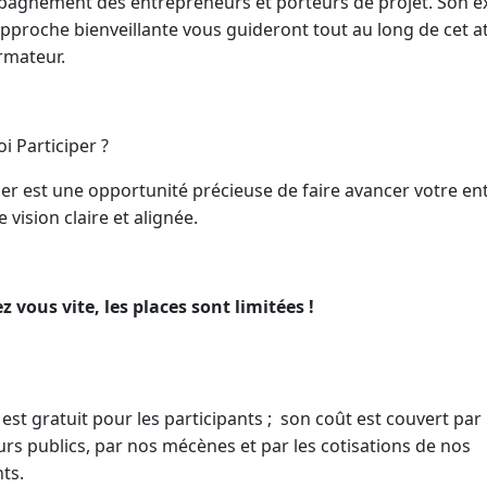
pagnement des entrepreneurs et porteurs de projet. Son e
approche bienveillante vous guideront tout au long de cet at
rmateur.
i Participer ?
lier est une opportunité précieuse de faire avancer votre en
 vision claire et alignée.
z vous vite, les places sont limitées !
r est gratuit pour les participants ; son coût est couvert par
urs publics, par nos mécènes et par les cotisations de nos
nts.